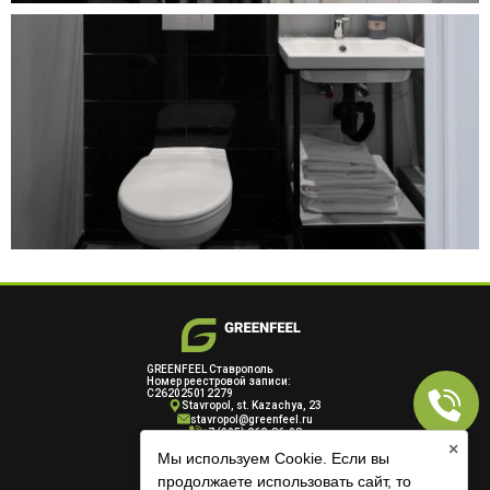
GREENFEEL Ставрополь
Номер реестровой записи:
С262025012279
Stavropol, st. Kazachya, 23
stavropol@greenfeel.ru
+7 (905) 262-86-08
×
Мы используем Cookie. Если вы
Бронирование для групп и ЮЛ
продолжаете использовать сайт, то
booking@greenfeel.ru